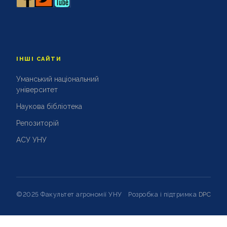
ВИХОВНА РОБОТА
НАУКОВА РОБОТА
ІНШІ САЙТИ
Уманський національний
університет
Наукова бібліотека
Репозиторій
АСУ УНУ
©2025 Факультет агрономії УНУ
Розробка і підтримка
DPC