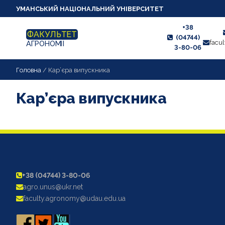
УМАНСЬКИЙ НАЦІОНАЛЬНИЙ УНІВЕРСИТЕТ
+38
ФАКУЛЬТЕТ
(04744)
facu
АГРОНОМІЇ
3-80-06
НОВИНИ
Головна
/
Кар’єра випускника
ПРО ФАКУЛЬТЕТ
Кар’єра випускника
АКРЕДИТАЦІЯ
АБІТУРІЄНТУ
СТУДЕНТУ
АСПІРАНТУ
+38 (04744) 3-80-06
agro.unus@ukr.net
КАФЕДРИ
faculty.agronomy@udau.edu.ua
СПІВПРАЦЯ З РОБОТОДАВЦЯМИ