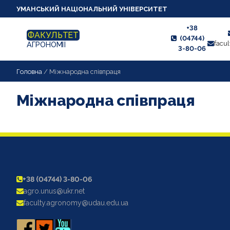
УМАНСЬКИЙ НАЦІОНАЛЬНИЙ УНІВЕРСИТЕТ
+38
ФАКУЛЬТЕТ
(04744)
facu
АГРОНОМІЇ
3-80-06
НОВИНИ
Головна
/
Міжнародна співпраця
ПРО ФАКУЛЬТЕТ
Міжнародна співпраця
АКРЕДИТАЦІЯ
АБІТУРІЄНТУ
СТУДЕНТУ
АСПІРАНТУ
+38 (04744) 3-80-06
agro.unus@ukr.net
КАФЕДРИ
faculty.agronomy@udau.edu.ua
СПІВПРАЦЯ З РОБОТОДАВЦЯМИ