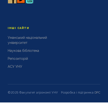
ВИХОВНА РОБОТА
НАУКОВА РОБОТА
ІНШІ САЙТИ
Уманський національний
університет
Наукова бібліотека
Репозиторій
АСУ УНУ
©2025 Факультет агрономії УНУ
Розробка і підтримка
DPC