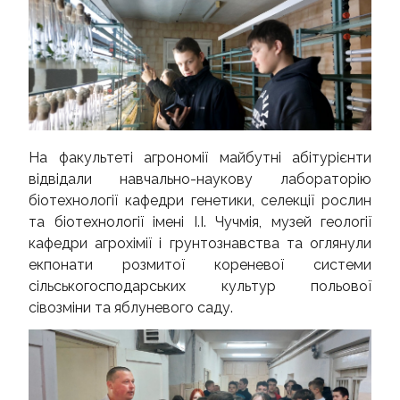
На факультеті агрономії майбутні абітурієнти
відвідали навчально-наукову лабораторію
біотехнології кафедри генетики, селекції рослин
та біотехнології імені І.І. Чучмія, музей геології
кафедри агрохімії і грунтознавства та оглянули
екпонати розмитої кореневої системи
сільськогосподарських культур польової
сівозміни та яблуневого саду.