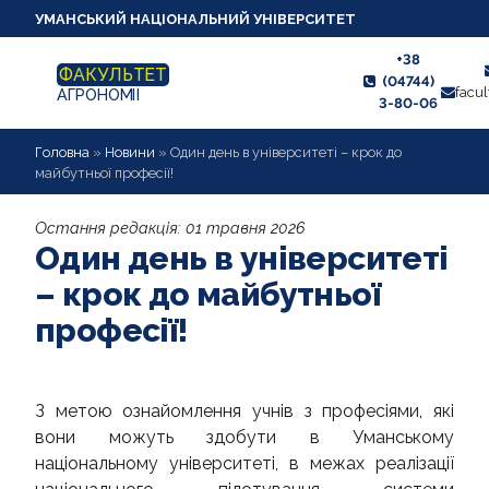
УМАНСЬКИЙ НАЦІОНАЛЬНИЙ УНІВЕРСИТЕТ
+38
ФАКУЛЬТЕТ
(04744)
facu
АГРОНОМІЇ
3-80-06
НОВИНИ
Головна
»
Новини
»
Один день в університеті – крок до
майбутньої професії!
ПРО ФАКУЛЬТЕТ
Остання редакція:
01 травня 2026
АКРЕДИТАЦІЯ
Один день в університеті
АБІТУРІЄНТУ
– крок до майбутньої
професії!
СТУДЕНТУ
АСПІРАНТУ
З метою ознайомлення учнів з професіями, які
КАФЕДРИ
вони можуть здобути в Уманському
СПІВПРАЦЯ З РОБОТОДАВЦЯМИ
національному університеті, в межах реалізації