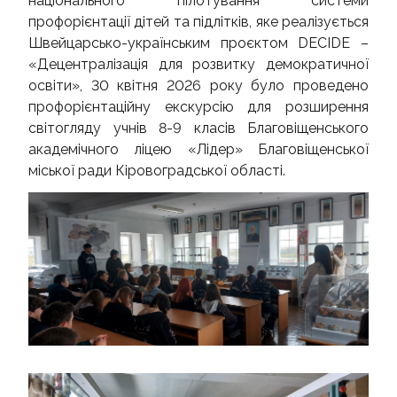
національного пілотування системи
ВИХОВНА РОБОТА
профорієнтації дітей та підлітків, яке реалізується
Швейцарсько-українським проєктом DECIDE –
НАУКОВА РОБОТА
«Децентралізація для розвитку демократичної
освіти», 30 квітня 2026 року було проведено
профорієнтаційну екскурсію для розширення
світогляду учнів 8-9 класів Благовіщенського
академічного ліцею «Лідер» Благовіщенської
міської ради Кіровоградської області.